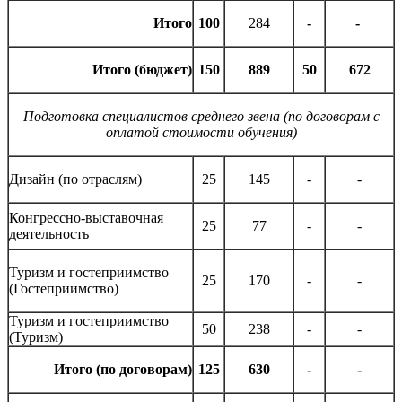
Итого
100
284
-
-
Итого (бюджет)
150
889
50
672
Подготовка специалистов среднего звена (по договорам с
оплатой стоимости обучения)
Дизайн (по отраслям)
25
145
-
-
Конгрессно-выставочная
25
77
-
-
деятельность
Туризм и гостеприимство
25
170
-
-
(Гостеприимство)
Туризм и гостеприимство
50
238
-
-
(Туризм)
Итого (по договорам)
125
630
-
-