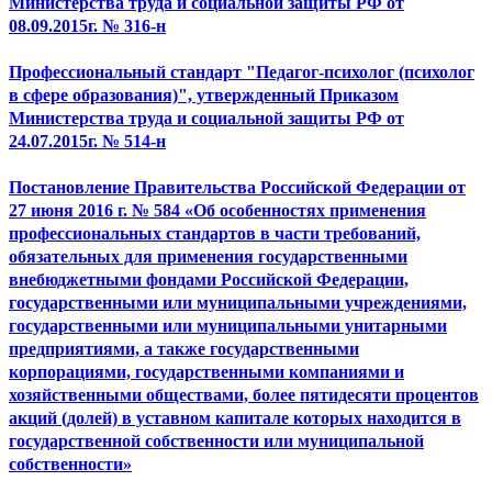
Министерства труда и социальной защиты РФ от
08.09.2015г. № 316-н
Профессиональный стандарт "Педагог-психолог (психолог
в сфере образования)", утвержденный Приказом
Министерства труда и социальной защиты РФ от
24.07.2015г. № 514-н
Постановление Правительства Российской Федерации от
27 июня 2016 г. № 584 «Об особенностях применения
профессиональных стандартов в части требований,
обязательных для применения государственными
внебюджетными фондами Российской Федерации,
государственными или муниципальными учреждениями,
государственными или муниципальными унитарными
предприятиями, а также государственными
корпорациями, государственными компаниями и
хозяйственными обществами, более пятидесяти процентов
акций (долей) в уставном капитале которых находится в
государственной собственности или муниципальной
собственности»