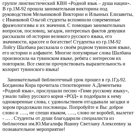
группе лингвистический КВН «Родной язык – душа нации».
В гр.1М-92 прошла занимательная викторина под
руководством Мельниковой Виктории и Ильиных Елизаветы,
с Иванковой Ольгой студенты вспомнили современные
фразеологизмы и их значения. С помощью занимательных
вопросов, пословиц, загадок, интересных фактов девушки
рассказали об истории великого русского языка, его
значимости, красоте и богатстве! Студентка из гр.1М-92
Лойгу Шалбана рассказала о своём родном тувинском языке,
его истории и алфавите. Многие популярные слова Шалбана
произносила на тувинском языке, ребята с интересом их
повторяли. Все смогли прочувствовать выразительность и
колорит тувинского языка!
Занимательный библиотечный урок прошел в гр.1Гд-92.
Богданова Кира прочитала стихотворение А.Дементьева
«Родной язык», прослушали песню «Гимн русскому языку»,
узнали тайну русского корня «РОД» и подобрали к нему
однокоренные слова, с удовольствием отгадывали загадки и
хором продолжали пословицы. Попробуйте и Вы: доброе
слово и ….., не спеши языком, ….., слово не воробей, вылетит
- … . Студенты от души благодарили специалиста из
библиотеки им.Ю.Магалифа Яшину Светлану Алексеевну за
познавательное мероприятие!